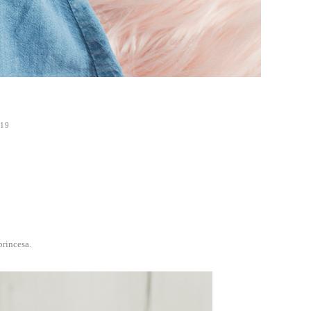
19
princesa.