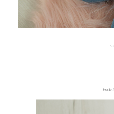
C
Sessão f