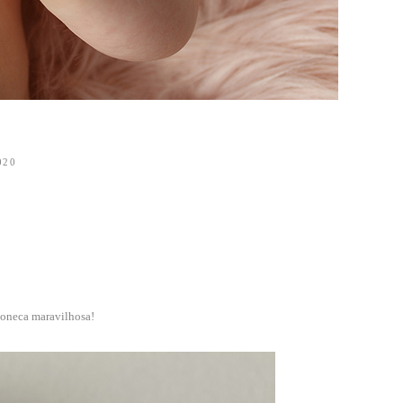
020
boneca maravilhosa!