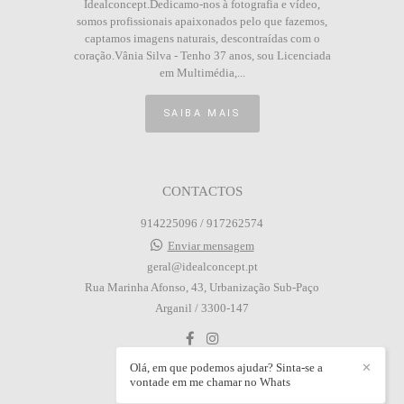
Idealconcept.Dedicamo-nos à fotografia e vídeo,
somos profissionais apaixonados pelo que fazemos,
captamos imagens naturais, descontraídas com o
coração.Vânia Silva - Tenho 37 anos, sou Licenciada
em Multimédia,...
SAIBA MAIS
CONTACTOS
914225096 / 917262574
Enviar mensagem
geral@idealconcept.pt
Rua Marinha Afonso, 43, Urbanização Sub-Paço
Arganil / 3300-147
Olá, em que podemos ajudar? Sinta-se a
✕
vontade em me chamar no Whats
CONTACTO