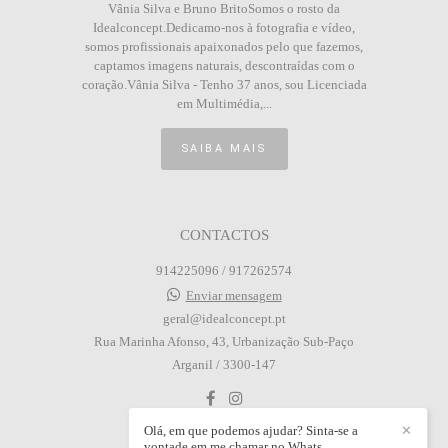
Vânia Silva e Bruno BritoSomos o rosto da
Idealconcept.Dedicamo-nos à fotografia e vídeo,
somos profissionais apaixonados pelo que fazemos,
captamos imagens naturais, descontraídas com o
coração.Vânia Silva - Tenho 37 anos, sou Licenciada
em Multimédia,...
SAIBA MAIS
CONTACTOS
914225096 / 917262574
Enviar mensagem
geral@idealconcept.pt
Rua Marinha Afonso, 43, Urbanização Sub-Paço
Arganil / 3300-147
Olá, em que podemos ajudar? Sinta-se a
✕
vontade em me chamar no Whats