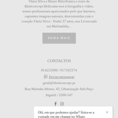
Vânia Silva e Bruno BritoSomos o rosto da
Idealconcept.Dedicamo-nos à fotografia e vídeo,
somos profissionais apaixonados pelo que fazemos,
captamos imagens naturais, descontraídas com o
coração.Vânia Silva - Tenho 37 anos, sou Licenciada
em Multimédia,...
SAIBA MAIS
CONTACTOS
914225096 / 917262574
Enviar mensagem
geral@idealconcept.pt
Rua Marinha Afonso, 43, Urbanização Sub-Paço
Arganil / 3300-147
Olá, em que podemos ajudar? Sinta-se a
✕
vontade em me chamar no Whats