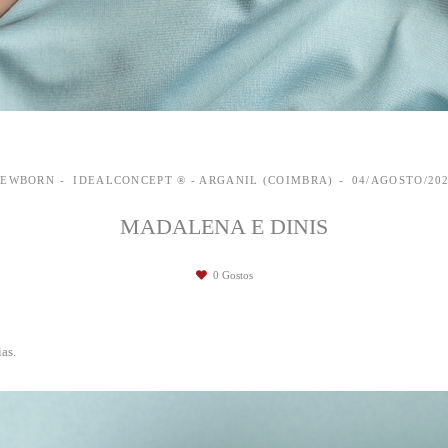
NEWBORN
IDEALCONCEPT ® - ARGANIL (COIMBRA)
04/AGOSTO/20
MADALENA E DINIS
0
Gostos
as.