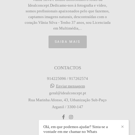
Idealconcept.Dedicamo-nos à fotografia e vídeo,
somos profissionais apaixonados pelo que fazemos,
captamos imagens naturais, descontraídas com o
coração.Vânia Silva - Tenho 37 anos, sou Licenciada
em Multimédia,...
SAIBA MAIS
CONTACTOS
914225096 / 917262574
Enviar mensagem
geral@idealconcept.pt
Rua Marinha Afonso, 43, Urbanização Sub-Paço
Arganil / 3300-147
Olá, em que podemos ajudar? Sinta-se a
✕
vontade em me chamar no Whats