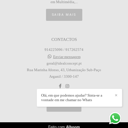
em Multimédia,...
SAIBA MAIS
CONTACTOS
914225096 / 917262574
Enviar mensagem
geral@idealconcept.pt
Rua Marinha Afonso, 43, Urbanização Sub-Paço
Arganil / 3300-147
Olá, em que podemos ajudar? Sinta-se a
✕
vontade em me chamar no Whats
CONTACTO
Feito com
Alboom