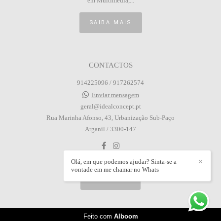
em Multimédia,...
SAIBA MAIS
CONTACTOS
914225096 / 917262574
Enviar mensagem
geral@idealconcept.pt
Rua Marinha Afonso, 43, Urbanização Sub-Paço
Arganil / 3300-147
Olá, em que podemos ajudar? Sinta-se a
✕
vontade em me chamar no Whats
CONTACTO
Feito com
Alboom