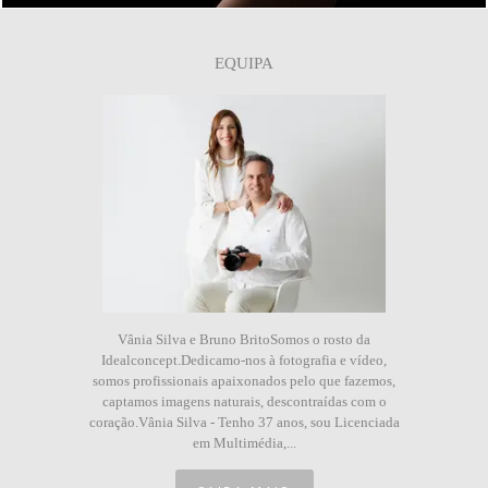
EQUIPA
Vânia Silva e Bruno BritoSomos o rosto da
Idealconcept.Dedicamo-nos à fotografia e vídeo,
somos profissionais apaixonados pelo que fazemos,
captamos imagens naturais, descontraídas com o
coração.Vânia Silva - Tenho 37 anos, sou Licenciada
em Multimédia,...