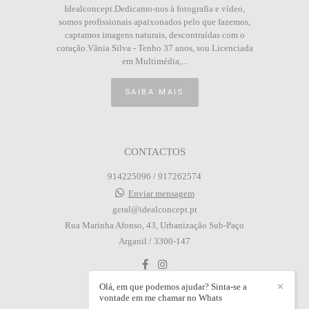
Idealconcept.Dedicamo-nos à fotografia e vídeo,
somos profissionais apaixonados pelo que fazemos,
captamos imagens naturais, descontraídas com o
coração.Vânia Silva - Tenho 37 anos, sou Licenciada
em Multimédia,...
SAIBA MAIS
CONTACTOS
914225096 / 917262574
Enviar mensagem
geral@idealconcept.pt
Rua Marinha Afonso, 43, Urbanização Sub-Paço
Arganil / 3300-147
Olá, em que podemos ajudar? Sinta-se a
✕
vontade em me chamar no Whats