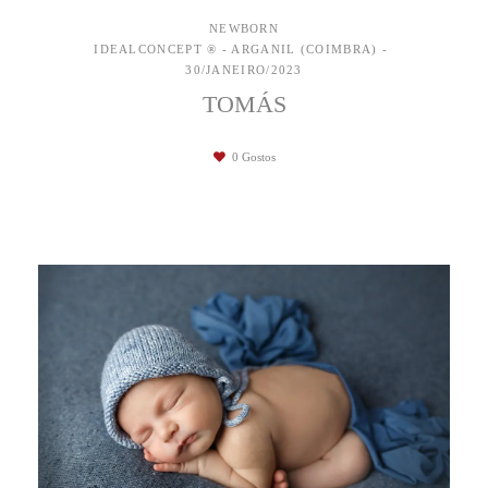
NEWBORN
IDEALCONCEPT ® - ARGANIL (COIMBRA)
30/JANEIRO/2023
TOMÁS
0
Gostos