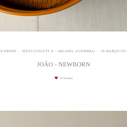
NEWBORN
IDEALCONCEPT ® - ARGANIL (COIMBRA)
16/MARÇO/202
JOÃO - NEWBORN
14
Gostos