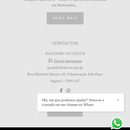
em Multimédia,...
SAIBA MAIS
CONTACTOS
914225096 / 917262574
Enviar mensagem
geral@idealconcept.pt
Rua Marinha Afonso, 43, Urbanização Sub-Paço
Arganil / 3300-147
Olá, em que podemos ajudar? Sinta-se a
✕
vontade em me chamar no Whats
CONTACTO