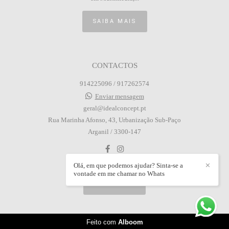
SAIBA MAIS
CONTACTOS
914225096 / 917262574
Enviar mensagem
geral@idealconcept.pt
Rua Marinha Afonso, 43, Urbanização Sub-Paço
Arganil / 3300-147
Olá, em que podemos ajudar? Sinta-se a
✕
vontade em me chamar no Whats
CONTACTO
Feito com
Alboom