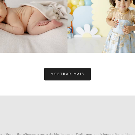
0
0
MOSTRAR MAIS
a e Bruno BritoSomos o rosto da Idealconcept.Dedicamo-nos à fotografia e vídeo,