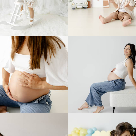
0
0
0
0