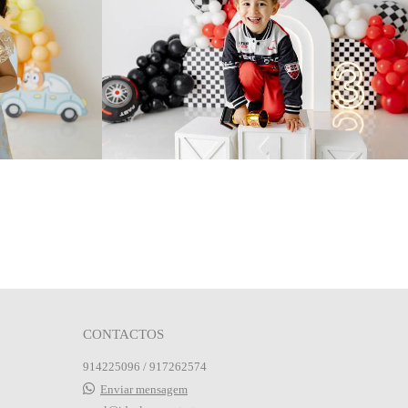
0
CONTACTOS
914225096 / 917262574
Enviar mensagem