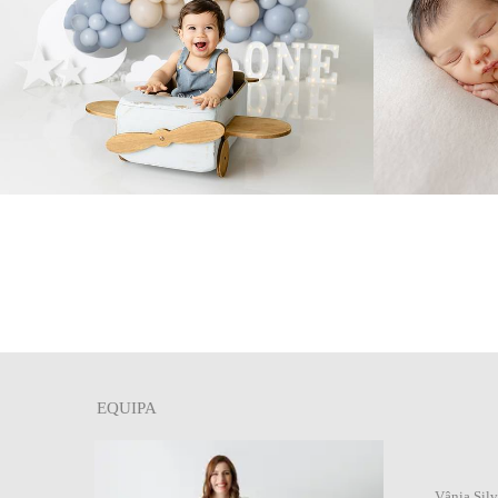
0
EQUIPA
Vânia Silv